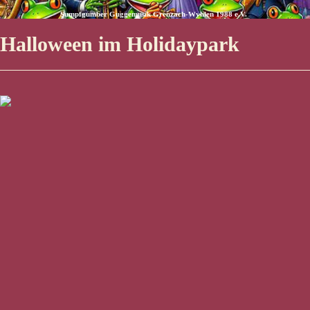
Sumpfgumber Guggemusik Grenzach-Wyhlen 1988 e.V.
Halloween im Holidaypark